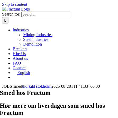
Skip to content
Search for:
Industries
Mining Industries
Steel industries
Demolition
Breakers
Hire Us
About us
FAQ
Contact
English
JOBS-smed
thorkild stokholm
2025-08-28T11:41:33+00:00
Smed hos Fractum
Hør mere om hverdagen som smed hos
Fractum