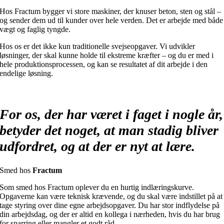
Hos Fractum bygger vi store maskiner, der knuser beton, sten og stål –
og sender dem ud til kunder over hele verden. Det er arbejde med både
vægt og faglig tyngde.
Hos os er det ikke kun traditionelle svejseopgaver. Vi udvikler
løsninger, der skal kunne holde til ekstreme kræfter – og du er med i
hele produktionsprocessen, og kan se resultatet af dit arbejde i den
endelige løsning.
For os, der har været i faget i nogle år,
betyder det noget, at man stadig bliver
udfordret, og at der er nyt at lære.
Smed hos
Fractum
Som smed hos Fractum oplever du en hurtig indlæringskurve.
Opgaverne kan være teknisk krævende, og du skal være indstillet på at
tage styring over dine egne arbejdsopgaver. Du har stor indflydelse på
din arbejdsdag, og der er altid en kollega i nærheden, hvis du har brug
for sparring eller mangler et godt råd.