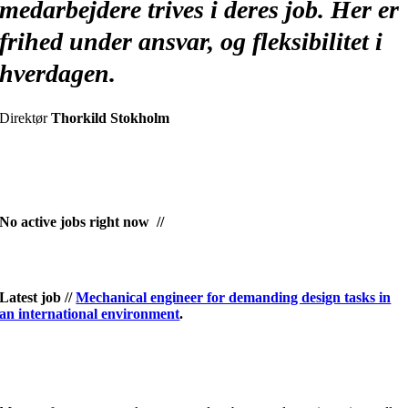
medarbejdere trives i deres job. Her er
frihed under ansvar, og fleksibilitet i
hverdagen.
Direktør
Thorkild Stokholm
Aktive stillinger
No active jobs right now //
Tidligere stillinger for ingeniører
Latest job //
Mechanical engineer for demanding design tasks in
an international environment
.
Bliv en del af et innovativt team