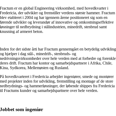
Fractum er en global Engineering virksomhed, med hovedkvarter i
Fredericia, der udvikler og fremstiller verdens største hammer. Fractum
blev etableret i 2004 og har igennem årene positioneret sig som en
førende udvikler og leverandør af innovative og omkostningseffektive
løsninger til nedbrydning i stålindustrien, minedrift, stenbrud samt
knusning af armeret beton.
Inden for det sidste årti har Fractum gennemgået en betydelig udviklin
og hjælper i dag stål-, minedrift-, stenbruds- og
nedrivningsvirksomheder over hele verden med at forbedre og forenkle
deres drift. Fractum har kontor og samarbejdspartnere i Afrika, Chile,
Kina, Sydkorea, Mellemøsten og Rusland.
På hovedkvarteret i Fredericia arbejder ingeniører, smede og montører
med projekter inden for udvikling, fremstilling og montage af de store
nedbrydnings- og hammerløsninger, der løbende shippes fra Fredericia
til Fractums kunder og samarbejdspartnere over hele verden.
Jobbet som ingeniør