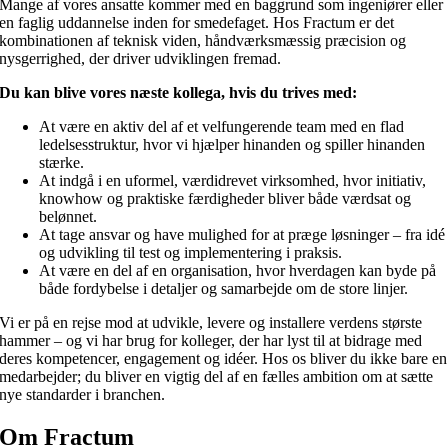
Mange af vores ansatte kommer med en baggrund som ingeniører eller
en faglig uddannelse inden for smedefaget. Hos Fractum er det
kombinationen af teknisk viden, håndværksmæssig præcision og
nysgerrighed, der driver udviklingen fremad.
Du kan blive vores næste kollega, hvis du trives med:
At være en aktiv del af et velfungerende team med en flad
ledelsesstruktur, hvor vi hjælper hinanden og spiller hinanden
stærke.
At indgå i en uformel, værdidrevet virksomhed, hvor initiativ,
knowhow og praktiske færdigheder bliver både værdsat og
belønnet.
At tage ansvar og have mulighed for at præge løsninger – fra idé
og udvikling til test og implementering i praksis.
At være en del af en organisation, hvor hverdagen kan byde på
både fordybelse i detaljer og samarbejde om de store linjer.
Vi er på en rejse mod at udvikle, levere og installere verdens største
hammer – og vi har brug for kolleger, der har lyst til at bidrage med
deres kompetencer, engagement og idéer. Hos os bliver du ikke bare en
medarbejder; du bliver en vigtig del af en fælles ambition om at sætte
nye standarder i branchen.
Om Fractum