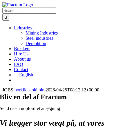
Skip
to
Search
content
for:
Industries
Mining Industries
Steel industries
Demolition
Breakers
Hire Us
About us
FAQ
Contact
English
JOBS
thorkild stokholm
2026-04-25T08:12:12+00:00
Bliv en del af Fractum
Send os en uopfordret ansøgning
Vi lægger stor vægt på, at vores