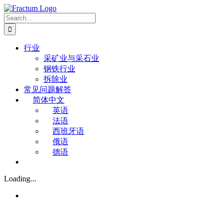
Skip
to
Search
content
for:
行业
采矿业与采石业
钢铁行业
拆除业
常见问题解答
简体中文
英语
法语
西班牙语
俄语
德语
Loading...