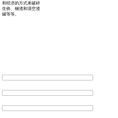
和经济的方式来破碎
生铁、钢渣和清空渣
罐等等。
联系我们
欢迎建议与指教。
姓名*
电邮地址*
公司名称*
国家*