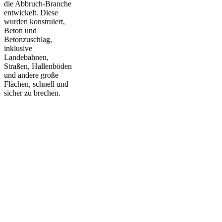
die Abbruch-Branche
entwickelt. Diese
wurden konstruiert,
Beton und
Betonzuschlag,
inklusive
Landebahnen,
Straßen, Hallenböden
und andere große
Flächen, schnell und
sicher zu brechen.
KONTAKTIERE UNS
Erzählen Sie uns von Ihrem Projekt.
Wir sind hier, um jede Frage zu
beantworten, die Sie haben könnten.
Bitte teilen Sie uns mit, wie wir Ihnen
helfen können, und wir werden
innerhalb der nächsten 2 Arbeitstage
antworten.