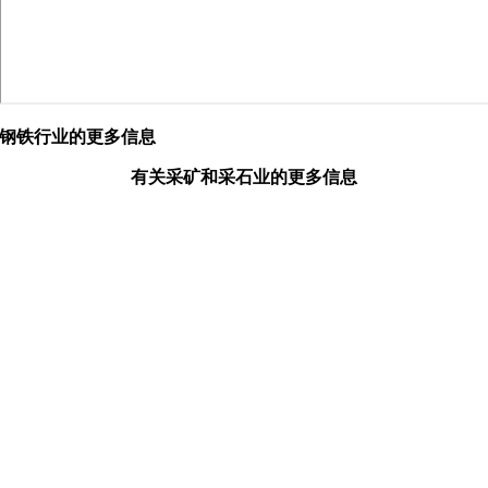
钢铁行业的更多信息
有关采矿和采石业的更多信息
我们的愿景
福创公司的愿景是为取代上述应用在采矿业、采石业与钢铁行业
的危险工艺提供最先进的技术. 满足客户的需求,不断致力于产品
创新、更新与改良,保持该领域的技术与业务的领先地位.
行业
钢铁行业
福创破碎锤开发生产的冲击式破碎锤在世界各地钢厂得到广泛使