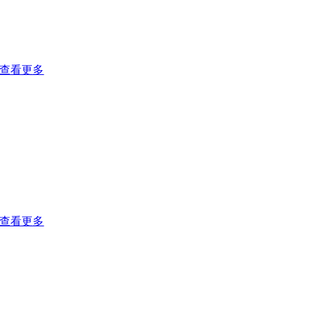
用。主要用于钢渣、废模与废钢的回收利用、渣罐清空、以及生
铁和中间包的破碎。
福创破碎锤具有在渣场和需要破碎地点进行现场破碎的能力。
查看更多
采矿业与采石业
根据不同的型号，福创公司开发的冲击式破碎锤能够有效地破碎
重量超过150吨的巨石。福创公司的破碎解决方案，只需要几次
锤头撞击就能轻易的破碎如矾土、花钢岩与玄武岩等坚硬的材
料。岩石愈硬，破碎锤的工作愈顺畅，大大的提高露天矿山与采
石场的生产水平。
查看更多
拆除业
福创破碎锤拆除混凝土与混凝土骨料的效果非常显著，其中包括
路面、工厂地面等其它大面积结构。令我们引以为豪的是，福创