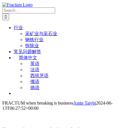
Skip
to
Search
content
for:
行业
采矿业与采石业
钢铁行业
拆除业
常见问题解答
简体中文
英语
法语
西班牙语
俄语
德语
FRACTUM when breaking is business
Amin Taiybi
2024-06-
13T06:27:52+00:00