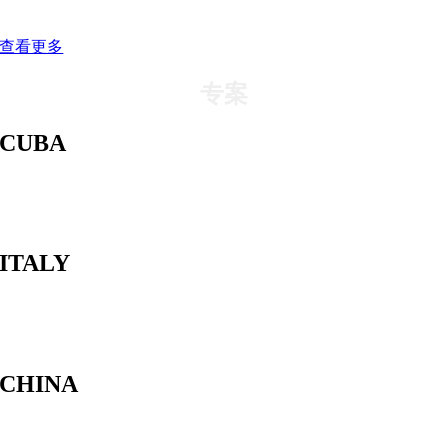
破碎锤能达到每小时40立方米以上的产能。
查看更多
专案
CUBA
ITALY
CHINA