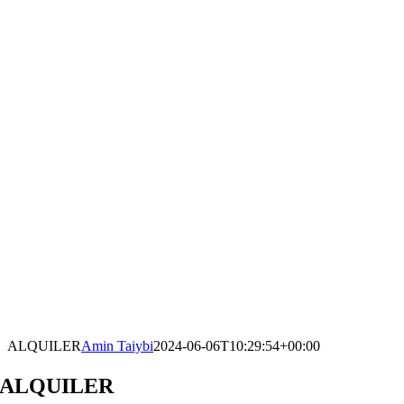
ALQUILER
Amin Taiybi
2024-06-06T10:29:54+00:00
ALQUILER