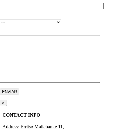
TELÉFONO
INDUSTRI*
MENSAJE*
×
CONTACT INFO
Address: Erritsø Møllebanke 11,