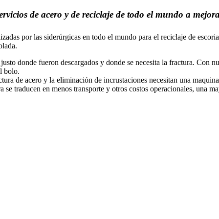
icios de acero y de reciclaje de todo el mundo a mejorar
izadas por las siderúrgicas en todo el mundo para el reciclaje de escori
olada.
 justo donde fueron descargados y donde se necesita la fractura. Con nu
l bolo.
ractura de acero y la eliminación de incrustaciones necesitan una maquin
tura se traducen en menos transporte y otros costos operacionales, una 
Rompiendo cráneos calientes y
desescoriando ollas de escoria