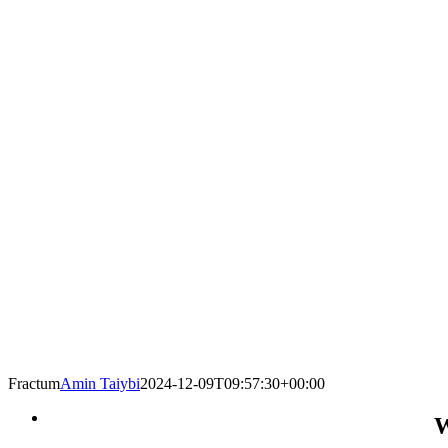
Fractum
Amin Taiybi
2024-12-09T09:57:30+00:00
W