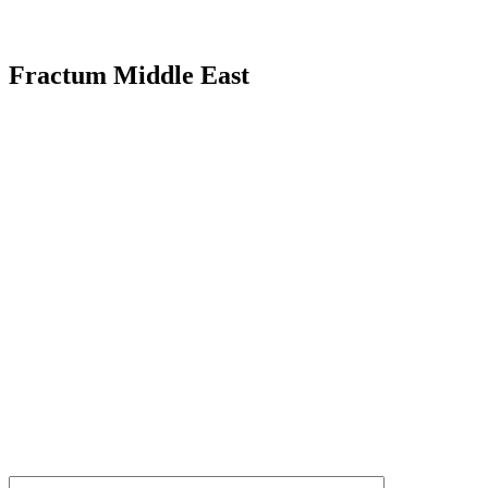
Fractum Middle East
KONTAKTIERE UNS
Erzählen Sie uns von Ihrem Projekt. Wir sind hier, um jede Frage zu 
Bitte teilen Sie uns mit, wie wir Ihnen helfen können, und wir werden
NAME*