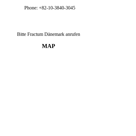
Phone: +82-10-3840-3045
Bitte Fractum Dänemark anrufen
MAP
beantworten, die Sie haben könnten.
 innerhalb der nächsten 2 Arbeitstage antworten.