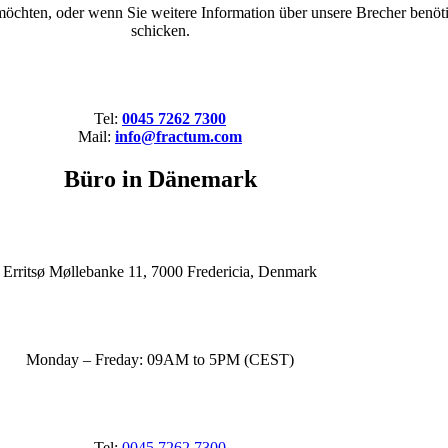
hten, oder wenn Sie weitere Information über unsere Brecher benötige
schicken.
Tel:
0045 7262 7300
Mail:
info@fractum.com
Büro in Dänemark
Erritsø Møllebanke 11, 7000 Fredericia, Denmark
Monday – Freday: 09AM to 5PM (CEST)
Tel:
0045 7262 7300